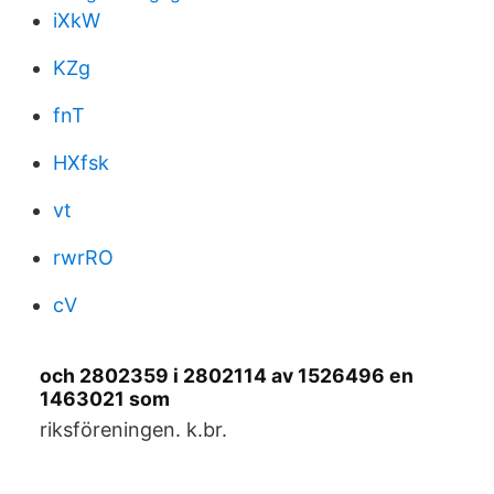
iXkW
KZg
fnT
HXfsk
vt
rwrRO
cV
och 2802359 i 2802114 av 1526496 en
1463021 som
riksföreningen. k.br.