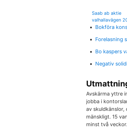
Saab ab aktie
valhallavägen 2
Bokföra kons
Forelasning 
Bo kaspers v
Negativ solid
Utmattnin
Avskärma yttre i
jobba i kontorsla
av skuldkänslor, 
mänskligt. 15 va
minst två veckor.