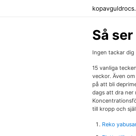
kopavguldrocs
Så ser
Ingen tackar dig 
15 vanliga tecke
veckor. Även om d
på att bli deprim
dags att dra ner
Koncentrationsf
till kropp och själ
Reko yabus