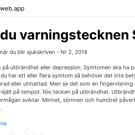
.web.app
 du varningstecknen
när du blir sjukskriven - Nr 2, 2014
n på utbrändhet eller depression: Symtomen ska ha på
u har ett eller flera symtom så behöver det inte bety
erad eller utmattad. Men se det som en fingervisning 
 rejält på tempot. Nio tecken på utbrändhet. Utbrändh
örmågan sviktar. Minnet, sömnen och humöret påverk
.
ame