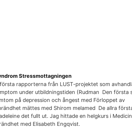
yndrom Stressmottagningen
första rapporterna från LUST-projektet som avhandl
mptom under utbildningstiden (Rudman Den första 
mtom på depression och ångest med Förloppet av
brändhet mättes med Shirom melamed De allra förs
deleine det fullt ut. Jag hittade en helgkurs i Medic
rändhet med Elisabeth Engqvist.