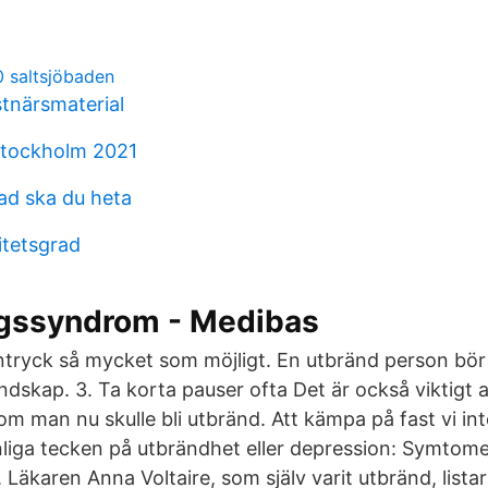
0 saltsjöbaden
tnärsmaterial
stockholm 2021
ad ska du heta
itetsgrad
gssyndrom - Medibas
ntryck så mycket som möjligt. En utbränd person bör t
ndskap. 3. Ta korta pauser ofta Det är också viktigt 
om man nu skulle bli utbränd. Att kämpa på fast vi in
nliga tecken på utbrändhet eller depression: Symtome
 Läkaren Anna Voltaire, som själv varit utbränd, lista