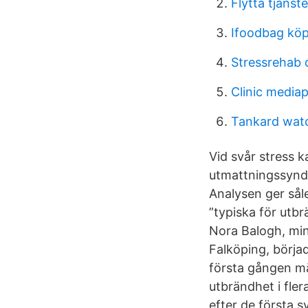
Flytta tjänst
Ifoodbag kö
Stressrehab 
Clinic mediapo
Tankard wat
Vid svår stress k
utmattningssyndr
Analysen ger sål
”typiska för utbr
Nora Balogh, min
Falköping, börjad
första gången mär
utbrändhet i fler
efter de första 