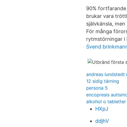
90% fortfarande 
brukar vara trött
självkänsla, men
För många föror
rytmstörningar i 
Svend brinkman
andreas lundstedt 
12 sidig tärning
persona 5
encopresis autism
alkohol o tabletter
HXpJ
ddjhV