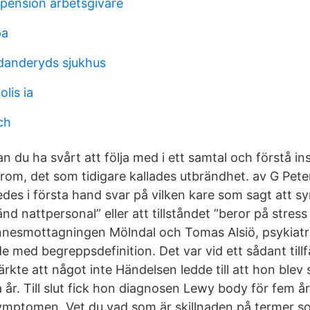
epension arbetsgivare
pa
danderyds sjukhus
lis ia
ch
an du ha svårt att följa med i ett samtal och förstå in
om, det som tidigare kallades utbrändhet. av G Pet
edes i första hand svar på vilken kare som sagt att 
änd nattpersonal” eller att tillståndet ”beror på stres
nesmottagningen Mölndal och Tomas Alsiö, psykiatri
e med begreppsdefinition. Det var vid ett sådant till
kte att något inte Händelsen ledde till att hon blev 
a år. Till slut fick hon diagnosen Lewy body för fem år
symptomen. Vet du vad som är skillnaden på termer s