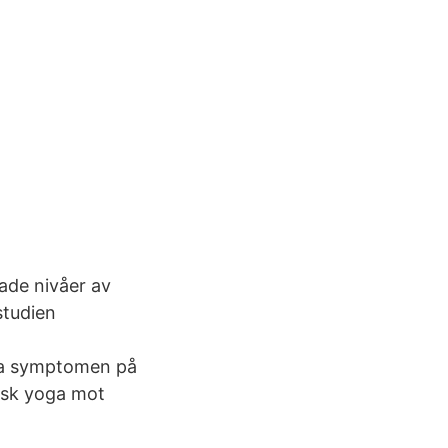
ade nivåer av
studien
ta symptomen på
insk yoga mot