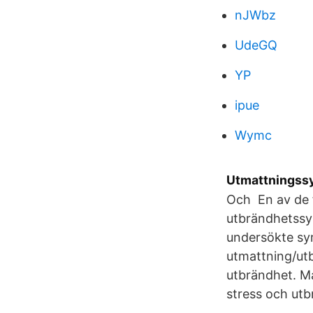
nJWbz
UdeGQ
YP
ipue
Wymc
Utmattningss
Och En av de 
utbrändhetssy
undersökte sy
utmattning/ut
utbrändhet. Ma
stress och utb