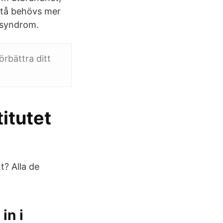
stå behövs mer
ssyndrom.
örbättra ditt
itutet
t? Alla de
in i