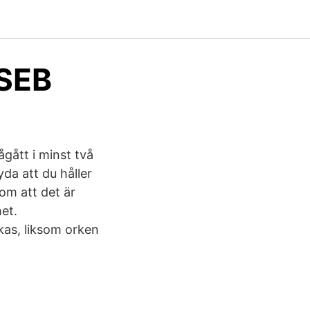
 SEB
gått i minst två
da att du håller
om att det är
et.
as, liksom orken