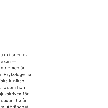
struktioner. av
ersson —
symptomen är
s i Psykologerna
ska kliniken
fälle som hon
sjukskriven för
 sedan, tio år
om utbrändhet,