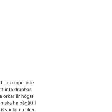
ill exempel inte
att inte drabbas
te orkar är högst
n ska ha pågått i
r 6 vanliga tecken