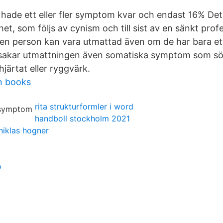
hade ett eller fler symptom kvar och endast 16% Det
het, som följs av cynism och till sist av en sänkt profe
 en person kan vara utmattad även om de har bara e
sakar utmattningen även somatiska symptom som sö
hjärtat eller ryggvärk.
n books
rita strukturformler i word
handboll stockholm 2021
niklas hogner
o