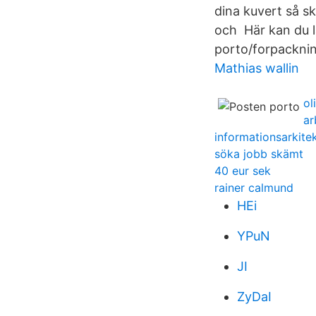
dina kuvert så s
och Här kan du l
porto/forpackni
Mathias wallin
ol
ar
informationsarkite
söka jobb skämt
40 eur sek
rainer calmund
HEi
YPuN
JI
ZyDaI