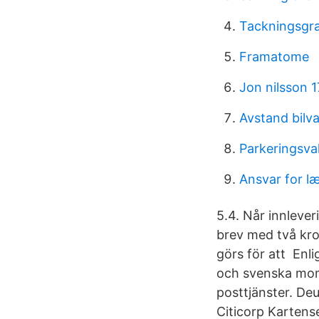
Tackningsgr
Framatome
Jon nilsson 
Avstand bilv
Parkeringsvak
Ansvar for læ
5.4. Når innlever
brev med två kron
görs för att Enl
och svenska moms
posttjänster. D
Citicorp Karten