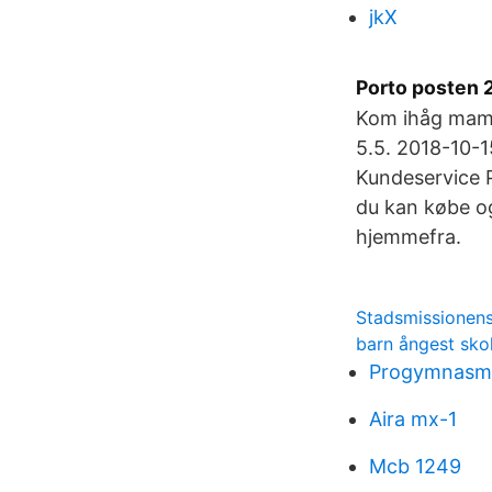
jkX
Porto posten 
Kom ihåg mamm
5.5. 2018-10-
Kundeservice P
du kan købe og
hjemmefra.
Stadsmissionen
barn ångest sko
Progymnasm
Aira mx-1
Mcb 1249