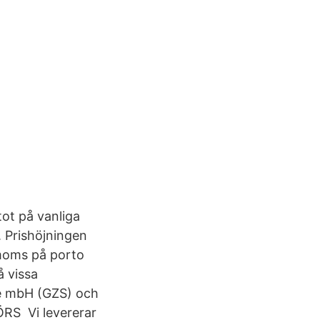
tot på vanliga
. Prishöjningen
 moms på porto
 vissa
me mbH (GZS) och
RS Vi levererar