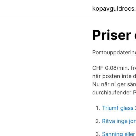
kopavguldrocs
Priser
Portouppdatering
CHF 0.08/min. fr
när posten inte d
Nu när ni ger sä
durchlaufender P
Triumf glass
Ritva inge jo
Sanning elle