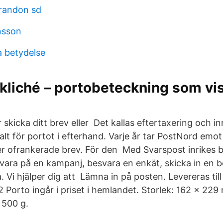
randon sd
nsson
a betydelse
kliché – portobeteckning som vis
r skicka ditt brev eller Det kallas eftertaxering och i
lt för portot i efterhand. Varje år tar PostNord emot
er ofrankerade brev. För den Med Svarspost inrikes bli
vara på en kampanj, besvara en enkät, skicka in en be
. Vi hjälper dig att Lämna in på posten. Levereras ti
 Porto ingår i priset i hemlandet. Storlek: 162 x 229
 500 g.