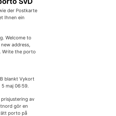
porto SvD
wie der Postkarte
et Ihnen ein
 kg. Welcome to
r new address,
. Write the porto
AB blankt Vykort
 5 maj 06:59.
prisjustering av
stnord gör en
rätt porto på