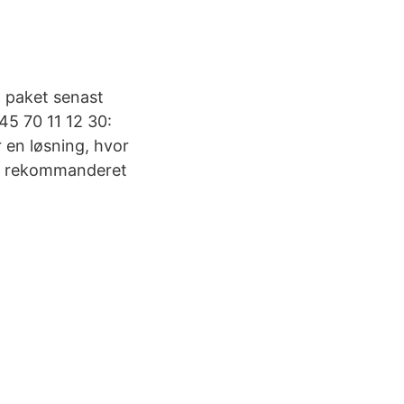
 paket senast
5 70 11 12 30:
 en løsning, hvor
 og rekommanderet