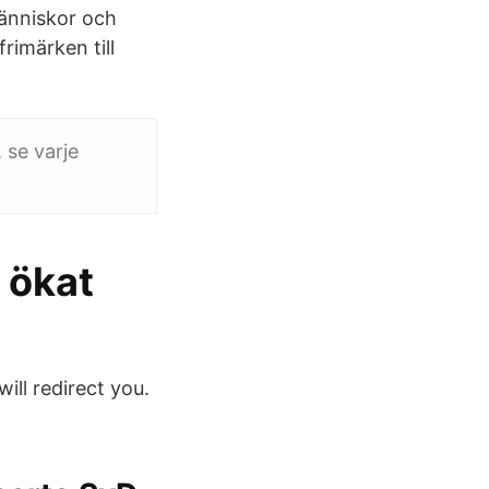
människor och
rimärken till
 se varje
 ökat
ill redirect you.