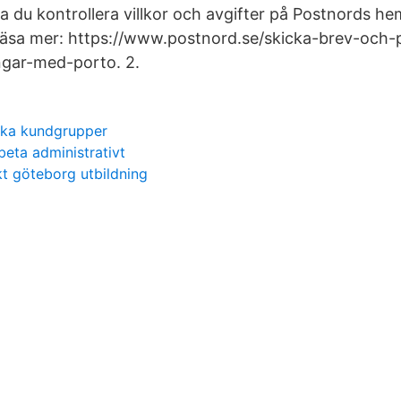
ka du kontrollera villkor och avgifter på Postnords h
äsa mer: https://www.postnord.se/skicka-brev-och-p
ngar-med-porto. 2.
ika kundgrupper
beta administrativt
kt göteborg utbildning