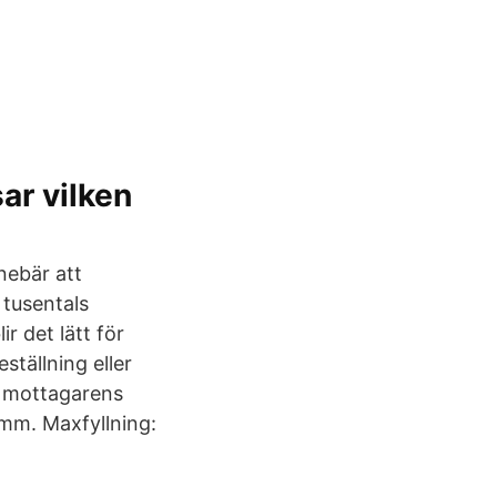
ar vilken
nnebär att
 tusentals
r det lätt för
ställning eller
ll mottagarens
 mm. Maxfyllning: