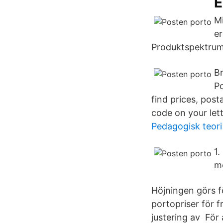
E
Mi
er
Produktspektrum
Br
Po
find prices, pos
code on your lette
Pedagogisk teori
1.
m
Höjningen görs f
portopriser för 
justering av För 