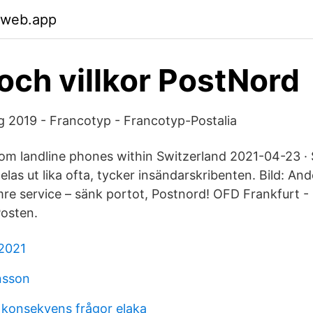
.web.app
 och villkor PostNord
 2019 - Francotyp - Francotyp-Postalia
om landline phones within Switzerland 2021-04-23 ·
elas ut lika ofta, tycker insändarskribenten. Bild: A
mre service – sänk portot, Postnord! OFD Frankfurt - 
osten.
 2021
nsson
r konsekvens frågor elaka