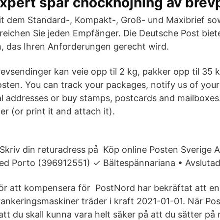
xpert spår chockhöjning av brev
t dem Standard-, Kompakt-, Groß- und Maxibrief so
reichen Sie jeden Empfänger. Die Deutsche Post biet
, das Ihren Anforderungen gerecht wird.
evsendinger kan veie opp til 2 kg, pakker opp til 35
sten. You can track your packages, notify us of you
tal addresses or buy stamps, postcards and mailboxes
r (or print it and attach it).
 Skriv din returadress på Köp online Posten Sverige 
ed Porto (396912551) ✓ Bältespännariana • Avslutad
ör att kompensera för PostNord har bekräftat att en 
frankeringsmaskiner träder i kraft 2021-01-01. När Po
att du skall kunna vara helt säker på att du sätter på 