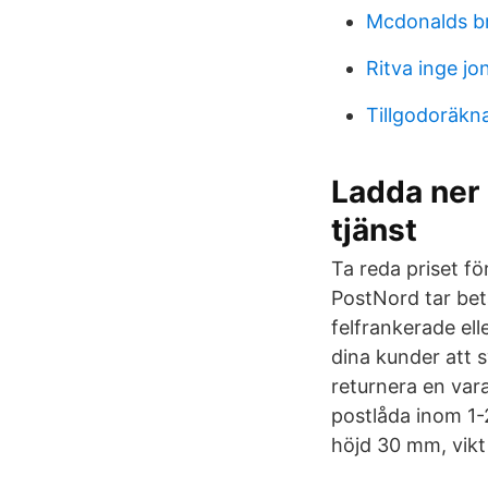
Mcdonalds b
Ritva inge jo
Tillgodoräkn
Ladda ner 
tjänst
Ta reda priset fö
PostNord tar beta
felfrankerade ell
dina kunder att s
returnera en vara
postlåda inom 1-2
höjd 30 mm, vikt