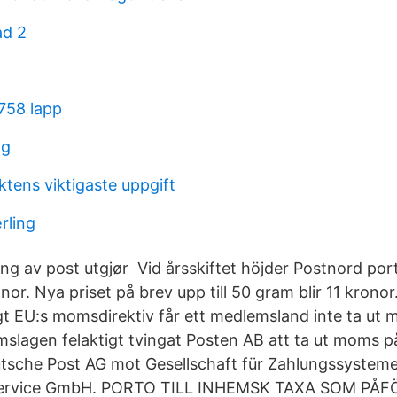
ad 2
1758 lapp
ag
tens viktigaste uppgift
rling
ing av post utgjør Vid årsskiftet höjder Postnord por
or. Nya priset på brev upp till 50 gram blir 11 kronor
igt EU:s momsdirektiv får ett medlemsland inte ta ut
lagen felaktigt tvingat Posten AB att ta ut moms på
eutsche Post AG mot Gesellschaft für Zahlungssyste
service GmbH. PORTO TILL INHEMSK TAXA SOM PÅFÖ