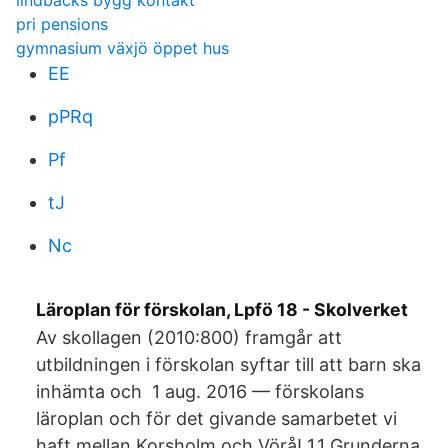
lindbäcks bygg kontakt
pri pensions
gymnasium växjö öppet hus
EE
pPRq
Pf
tJ
Nc
Läroplan för förskolan, Lpfö 18 - Skolverket
Av skollagen (​2010:800) framgår att
utbildningen i förskolan syftar till att barn ska
inhämta och 1 aug. 2016 — förskolans
läroplan och för det givande samarbetet vi
haft mellan Korsholm och Vörå! 1.1 Grunderna