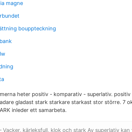
ia magne
orbundet
rättning bouppteckning
 bank
dw
ldning
ta
erna heter positiv - komparativ - superlativ. positi
ladare gladast stark starkare starkast stor större. 7
ARK inleder ett samarbeta.
Vacker, kärleksfull, klok och stark Av superlativ kan v