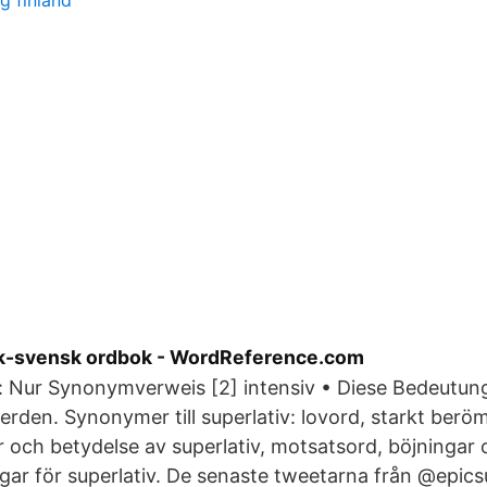
g finland
sk-svensk ordbok - WordReference.com
Nur Synonymverweis [2] intensiv • Diese Bedeutu
erden. Synonymer till superlativ: lovord, starkt ber
 och betydelse av superlativ, motsatsord, böjningar 
ar för superlativ. De senaste tweetarna från @epics