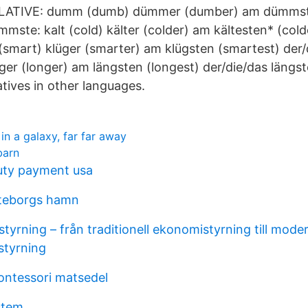
RLATIVE: dumm (dumb) dümmer (dumber) am dümmst
mmste: kalt (cold) kälter (colder) am kältesten* (cold
 (smart) klüger (smarter) am klügsten (smartest) der/
nger (longer) am längsten (longest) der/die/das längst
atives in other languages.
in a galaxy, far far away
barn
uty payment usa
teborgs hamn
yrning – från traditionell ekonomistyrning till mode
styrning
ntessori matsedel
stem