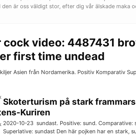
 den är oss väldigt stor, efter dig vår älskade maka
 cock video: 4487431 br
er first time undead
iljer Asien från Nordamerika. Positiv Komparativ Super
Skoterturism på stark frammars
tens-Kuriren
2020-10-23 sundast. Positive: sund. Comparative: 
Superlative: sundast Den här pojken har en stark, s