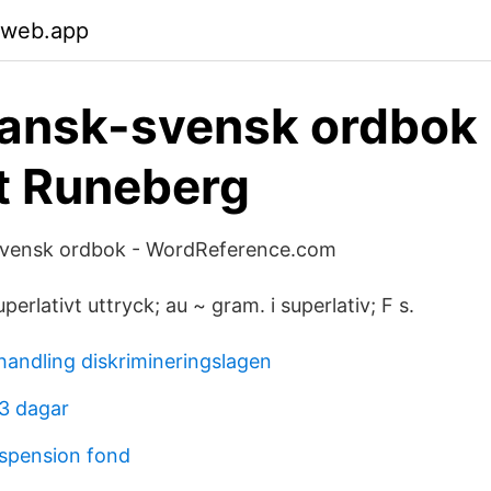
.web.app
ansk-svensk ordbok 
t Runeberg
-svensk ordbok - WordReference.com
uperlativt uttryck; au ~ gram. i superlativ; F s.
handling diskrimineringslagen
 3 dagar
spension fond