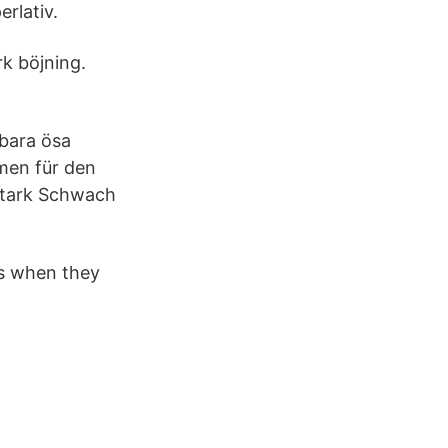
rlativ.
rk böjning.
 bara ösa
rmen für den
 Stark Schwach
es when they