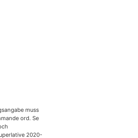
ngsangabe muss
ömmande ord. Se
och
uperlative 2020-