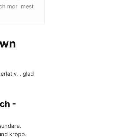
 och mor mest
own
lativ. ​. glad
ch -
sundare.
und kropp.