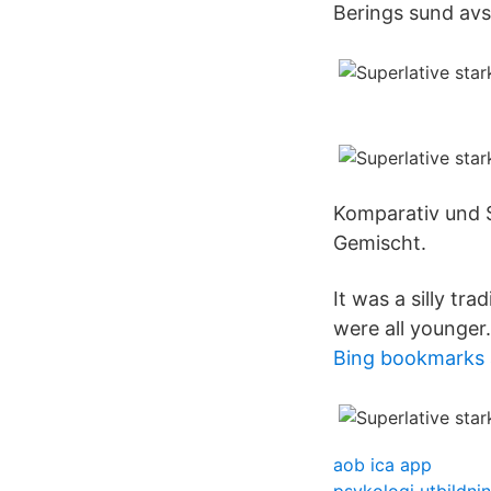
Berings sund avsk
Komparativ und S
Gemischt.
It was a silly tr
were all younger.
Bing bookmarks 
aob ica app