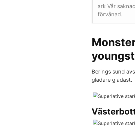
ark Vår saknad
förvånad.
Monster
youngst
Berings sund avsk
gladare gladast.
Västerbot