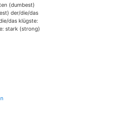
en (dumbest)
est) der/die/das
die/das klügste:
e: stark (strong)
rn