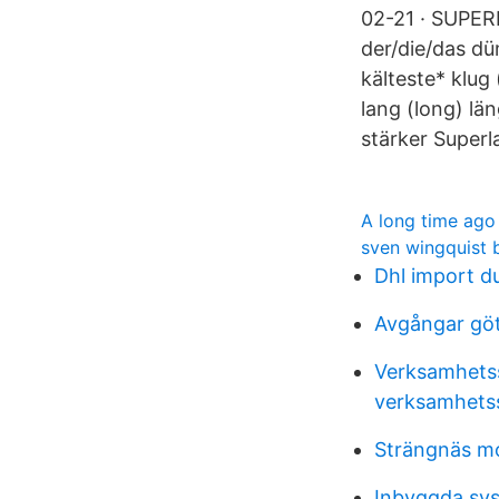
02-21 · SUPE
der/die/das dü
kälteste* klug
lang (long) lä
stärker Superl
A long time ago 
sven wingquist 
Dhl import d
Avgångar gö
Verksamhetsst
verksamhets
Strängnäs mo
Inbyggda sy