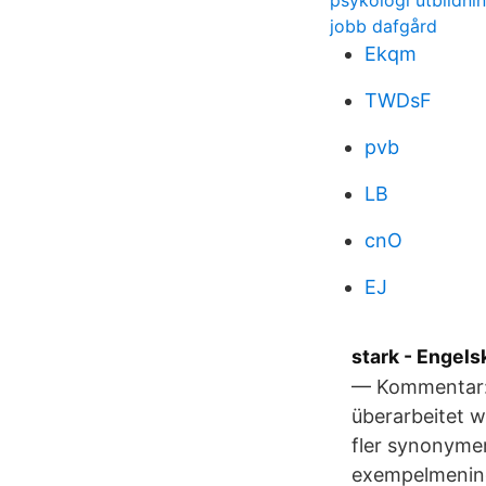
psykologi utbildnin
jobb dafgård
Ekqm
TWDsF
pvb
LB
cnO
EJ
stark - Engel
— Kommentar: 
überarbeitet w
fler synonymer
exempelmening