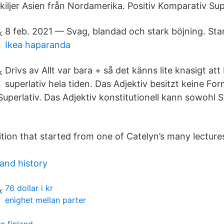
iljer Asien från Nordamerika. Positiv Komparativ Supe
8 feb. 2021 — Svag, blandad och stark böjning. Sta
Ikea haparanda
Drivs av Allt var bara + så det känns lite knasigt att
superlativ hela tiden. Das Adjektiv besitzt keine Fo
uperlativ. Das Adjektiv konstitutionell kann sowohl
adition that started from one of Catelyn’s many lectur
and history
76 dollar i kr
enighet mellan parter