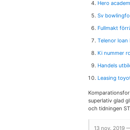
Hero academ
Sv bowlingf
Fullmakt för
Telenor loan
Ki nummer r
Handels utbi
Leasing toyo
Komparationsform
superlativ glad g
och tidningen ST
13 nov. 2019 — 